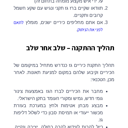
על ידי איש מקצוע מומחה בתחום זה)
תוודאו שקיים ברז גז תקני ונגיש עם שקע חשמל
קרובים ותקניים.
לתאם
אם אתם מחליפים כיריים ישנים, מומלץ
לפני את הניתוק
.
תהליך ההתקנה – שלב אחר שלב
תהליך התקנת כיריים גז כנדרש מתחיל במיקומם של
הכיריים וקיבוע שלהם במקום למניעת תאונות. לאחר
מכן, הטכנאי:
מחבר את הכיריים לברז הגז באמצעות צינור
גומי חדש, גמיש ומקורי העומד בתקן הישראלי.
מבצע מבחן אטימות ולחץ במערכת בעזרת
מכשור ייעודי או תמיסת סבון כדי לשלול דליפות
גז.
כיול להבות לווידוא להבה כחולה, יציבה ונקייה,