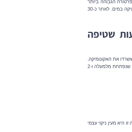
 לטמפרטורה הגבוהה ביותר
האפשרית. תנו למכונה להתמלא, והפסיקו את הפעולה לאחר שהמכונה ערבלה את האקונומיקה במים. לאחר כ-30
ות שטיפה
שרדו את האקונומיקה.
התחילו בהגדרת המכונה לטמפרטורה החמה ביותר. הוסיפו 4 כוסות חומץ לבן רגיל למכונה שנפתחת מלמעלה ו-2
י הפעלת שטיפה עם מים חמים – שנקרא Service Wash. שטיפה זו היא מעין ניקוי עצמי