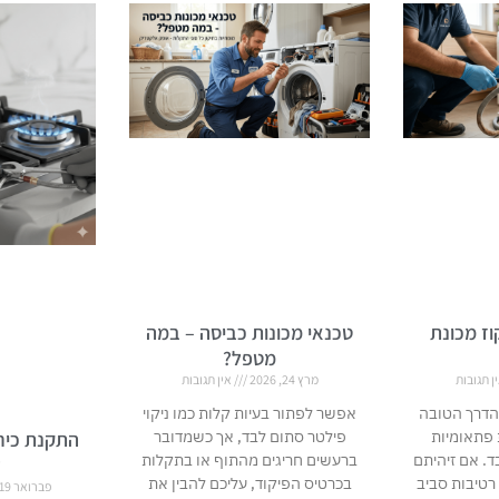
וז מכונת
טכנאי מכונות כביסה – במה
מטפל?
ן תגובות
מרץ 24, 2026
אין תגובות
הדרך הטובה
אפשר לפתור בעיות קלות כמו ניקוי
 פתאומיות
פילטר סתום לבד, אך כשמדובר
התקנת כירי
ד. אם זיהיתם
ברעשים חריגים מהתוף או בתקלות
ל
 רטיבות סביב
בכרטיס הפיקוד, עליכם להבין את
פברואר 19, 2026